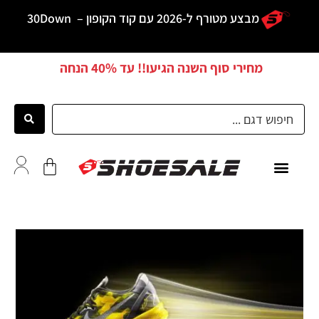
מבצע מטורף ל-2026 עם קוד הקופון –
30Down
מחירי סוף השנה הגיעו!! עד
40% הנחה
כל הדגמים
לקוחות ממליצים