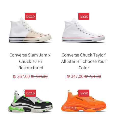
מבצע!
מבצע!
'Converse Slam Jam x
'Converse Chuck Taylor
Chuck 70 Hi
All Star Hi 'Choose Your
'Restructured
Color
₪
367.00
₪
734.30
₪
347.00
₪
714.30
מבצע!
מבצע!