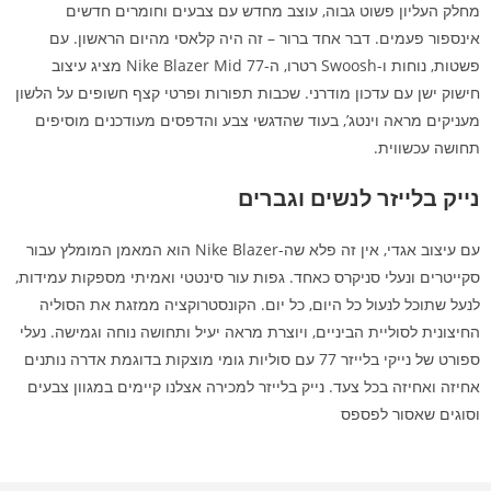
מחלק העליון פשוט גבוה, עוצב מחדש עם צבעים וחומרים חדשים
אינספור פעמים. דבר אחד ברור – זה היה קלאסי מהיום הראשון. עם
פשטות, נוחות ו-Swoosh רטרו, ה-Nike Blazer Mid 77 מציג עיצוב
חישוק ישן עם עדכון מודרני. שכבות תפורות ופרטי קצף חשופים על הלשון
מעניקים מראה וינטג’, בעוד שהדגשי צבע והדפסים מעודכנים מוסיפים
תחושה עכשווית.
נייק בלייזר לנשים וגברים
עם עיצוב אגדי, אין זה פלא שה-Nike Blazer הוא המאמן המומלץ עבור
סקייטרים ונעלי סניקרס כאחד. גפות עור סינטטי ואמיתי מספקות עמידות,
לנעל שתוכל לנעול כל היום, כל יום. הקונסטרוקציה ממזגת את הסוליה
החיצונית לסוליית הביניים, ויוצרת מראה יעיל ותחושה נוחה וגמישה. נעלי
ספורט של נייקי בלייזר 77 עם סוליות גומי מוצקות בדוגמת אדרה נותנים
אחיזה ואחיזה בכל צעד. נייק בלייזר למכירה אצלנו קיימים במגוון צבעים
וסוגים שאסור לפספס