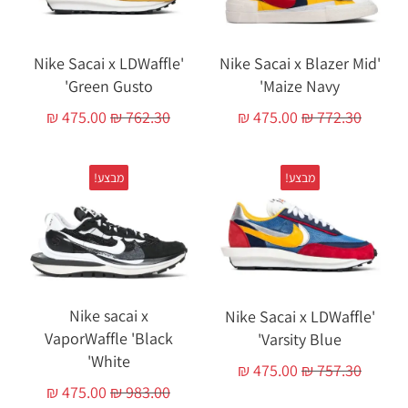
'Nike Sacai x LDWaffle
'Nike Sacai x Blazer Mid
'Green Gusto
'Maize Navy
₪
475.00
₪
762.30
₪
475.00
₪
772.30
מבצע!
מבצע!
Nike sacai x
'Nike Sacai x LDWaffle
VaporWaffle 'Black
'Varsity Blue
White'
₪
475.00
₪
757.30
₪
475.00
₪
983.00