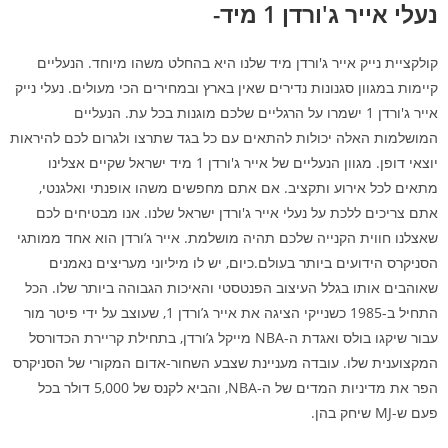
נעלי אייר ג'ורדן 1 מיד-
קולקציית נייק אייר ג'ורדן מיד שלנו היא בהחלט משהו מיוחד. הנעליים
קיימות במגוון סגנונות נדירים שאין בארץ ובמחירים הכי מעולים. נעלי נייק
אייר ג'ורדן 1 ישמרו על הרגליים שלכם מוגנות בכל עת. הנעליים
המושלמות האלה יכולות להתאים עם כל בגד שתרצו ולגרום לכם להיראות
יוצאי דופן. מגוון הנעליים של אייר ג'ורדן 1 מיד ישראל שקיים אצלינו
מתאים לכל אירוע ותקציב. אם אתם מחפשים משהו אופנתי ואלגנטי,
אתם צריכים ללכת על נעלי אייר ג'ורדן ישראל שלנו. אנו מבטיחים לכם
שאצלנו חווית הקנייה שלכם תהיה מושלמת. אייר ג’ורדן הוא אחד ממותגי
הסניקרס הידועים ביותר בעולם.כיום, יש לו מיליוני מעריצים נאמנים
שאוהבים אותו בגלל העיצוב הפנטסטי והאיכות הגבוהה ביותר שלו. הכל
התחיל ב-1985 כשנייקי הציגה את אייר ג’ורדן 1, שעוצב על ידי פיטר מור
עבור שיקגו בולס ואגדת ה-NBA מייקל ג’ורדן, בתחילת קריירת הכדורסל
המקצוענית שלו. עובדה מעניינת שצבע השחור-אדום המקורי של הסניקרס
הפר את מדיניות המדים של ה-NBA, והביא לקנס של 5,000 דולר בכל
פעם ש-MJ שיחק בהן.