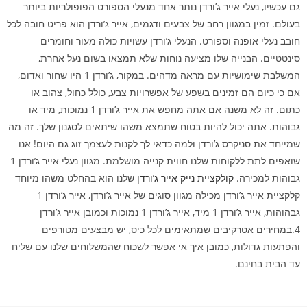
גם עכשיו, נעלי אייר ג’ורדן נותר אחד מנעלי הספורט הפופולריות ביותר
בעולם. זמין במגוון רחב של צבעים ודגמים, אייר ג’ורדן הוא פריט חובה לכל
חובב נעלי אופנה וספורט. הנעלי ג’ורדן עשויות כולה מעור וחומרים
סינטטיים. הבנייה שלו מציעה נוחות שלא תמצאו בשום נעל אחרת,
המשלבת שימושיות עם מראה מדהים. במקור, ג’ורדן 1 היו שחור ואדום,
אם כי כיום הם זמינים בשפע של אפשרויות צבע, כולל כחול, צהוב או
כתום. זה לא משנה אם אתה מחפש את אייר ג’ורדן 1 נמוכות, מיד או
גבוהות. אתה יכול להיות בטוח שתמצא משהו שיתאים לסגנון שלך. זה מה
שמייחד את סניקרס ג’ורדן ולמה כדאי לך לקנות לעצמך זוג גם היום! אנו
שואפים לתת ללקוחות שלנו חווית קנייה מושלמת. מגוון נעלי אייר ג’ורדן 1
גבוהות למכירה.
קולקציית נייק אייר ג’ורדן
שלנו הוא בהחלט משהו מיוחד
קלקציית אייר ג’ורדן מכילה מגוון סוגים של אייר ג’ורדן, אייר ג’ורדן 1
גבהוהות, אייר ג’ורדן 1 מיד, אייר ג’ורדן 1 נמוכות וכמובן אייר ג’ורדן
4.במחירים אטרקיבים שמתאימים לכל כיס, יש מבצעים מטורפים
והפתעות גדולות, כמובן איך אי אפשר לשכוח שהמשלוחים שלנו עם שליח
עד הבית בחינם.