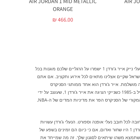
AIR JORDAN 1 MID METALLIC
AIR J
ORANGE
₪
466.00
קולקציית נייק אייר ג'ורדן מיד שלנו היא בהחלט משהו מיוחד. הנעליים קיימות במגוון סגנונות נדירים שאין בארץ ובמחירים הכי מעולים. נעלי נייק אייר ג'ורדן 1 ישמרו על הרגליים שלכם מוגנות בכל
למות האלה יכולות להתאים עם כל בגד שתרצו ולגרום לכם להיראות יוצאי דופן. מגוון הנעליים של אייר ג'ורדן 1 מיד ישראל שקיים אצלינו מתאים לכל אירוע ותקציב. אם אתם
 מושלמת. אייר ג’ורדן הוא אחד ממותגי הסניקרס
הידועים ביותר בעולם.כיום, יש לו מיליוני מעריצים נאמנים שאוהבים אותו בגלל העיצוב הפנטסטי והאיכות הגבוהה ביותר שלו. הכל התחיל ב-1985 כשנייקי הציגה את אייר ג’ורדן 1, שעוצב על ידי
פיטר מור עבור שיקגו בולס ואגדת ה-NBA מייקל ג’ורדן, בתחילת קריירת הכדורסל המקצוענית שלו. עובדה מעניינת שצבע השחור-אדום המקורי של הסניקרס הפר את מדיניות המדים של ה-NBA,
ובה לכל חובב נעלי אופנה וספורט. הנעלי ג’ורדן עשויות
כולה מעור וחומרים סינטטיים. הבנייה שלו מציעה נוחות שלא תמצאו בשום נעל אחרת, המשלבת שימושיות עם מראה מדהים. במקור, ג’ורדן 1 היו שחור ואדום, אם כי כיום הם זמינים בשפע של
 נמוכות, מיד או גבוהות. אתה יכול להיות בטוח שתמצא משהו שיתאים לסגנון שלך. זה מה שמייחד את