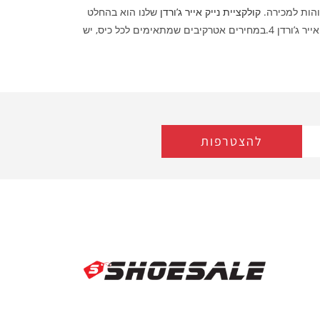
קולקציית נייק אייר ג’ורדן
שלנו הוא בהחלט
משהו מיוחד קלקציית אייר ג’ורדן מכילה מגוון סוגים של אייר ג’ורדן, אייר ג’ורדן 1 גבהוהות, אייר ג’ורדן 1 מיד, אייר ג’ורדן 1 נמוכות וכמובן אייר ג’ורדן 4.במחירים אטרקיבים שמתאימים לכל כיס, יש
להצטרפות