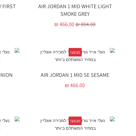
Y FIRST
AIR JORDAN 1 MID WHITE LIGHT
SMOKE GREY
₪
466.00
₪
804.00
מבצע!
UNION
AIR JORDAN 1 MID SE SESAME
₪
466.00
מבצע!