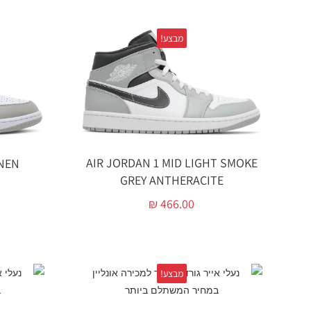
מבצע!
AIR JORDAN 1 MID LIGHT SMOKE
INEN
GREY ANTHERACITE
₪
466.00
מבצע!