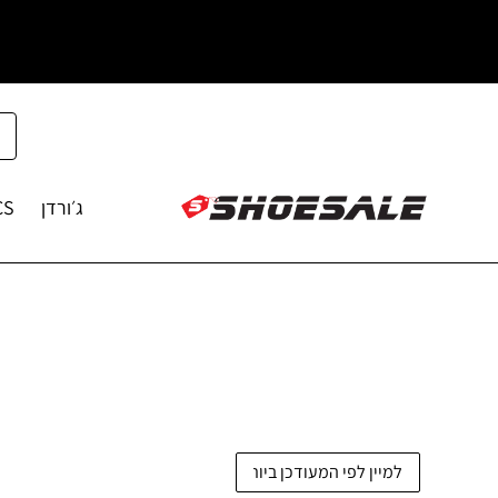
ג׳ורדן
CS