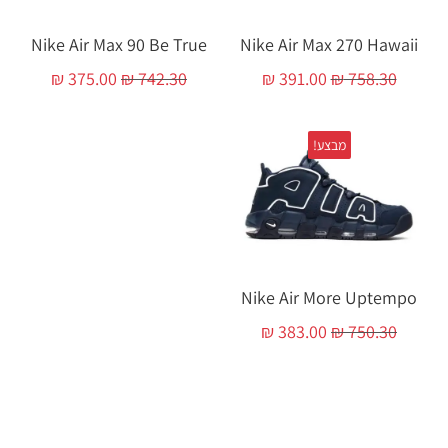
Nike Air Max 90 Be True
Nike Air Max 270 Hawaii
₪
375.00
₪
742.30
₪
391.00
₪
758.30
מבצע!
Nike Air More Uptempo
₪
383.00
₪
750.30