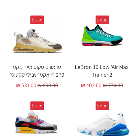
מבצע!
מבצע!
'LeBron 16 Low 'Air Max
טראוויס סקוט אייר מקס
Trainer 2
270 רייאקט 'שבילי קקטוס'
₪
531.00
₪
898.30
₪
403.00
₪
770.30
מבצע!
מבצע!