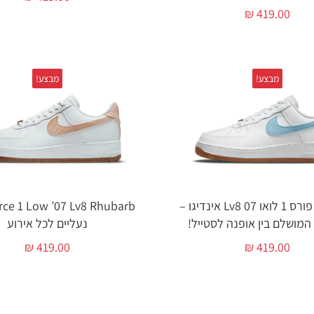
₪
419.00
מבצע!
מבצע!
נייק אייר פורס 1 לואו 07 Lv8 אינדיגו –
המושלם בין אופנה לסטייל!
נעליים לכל אירוע
₪
419.00
₪
419.00