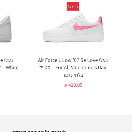
מבצע!
נעלי Air Force 1 Low ’07 Se Love
נע
For All Valentime's Day – סטייל
White – לא רק נעליים, אלא סגנון חיים!
בלתי נגמר
₪
419.00