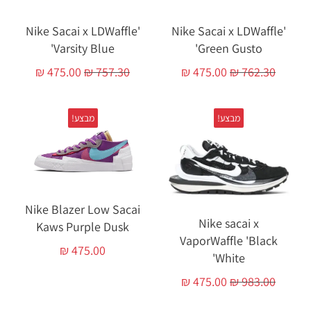
'Nike Sacai x LDWaffle
'Nike Sacai x LDWaffle
'Varsity Blue
'Green Gusto
₪
475.00
₪
757.30
₪
475.00
₪
762.30
מבצע!
מבצע!
Nike Blazer Low Sacai
Nike sacai x
Kaws Purple Dusk
VaporWaffle 'Black
₪
475.00
White'
₪
475.00
₪
983.00