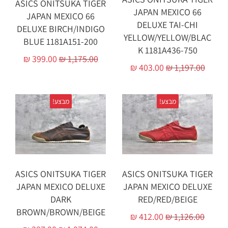
ASICS ONITSUKA TIGER
JAPAN MEXICO 66
JAPAN MEXICO 66
DELUXE TAI-CHI
DELUXE BIRCH/INDIGO
YELLOW/YELLOW/BLAC
BLUE 1181A151-200
K 1181A436-750
₪
399.00
₪
1,175.00
₪
403.00
₪
1,197.00
מבצע!
מבצע!
ASICS ONITSUKA TIGER
ASICS ONITSUKA TIGER
JAPAN MEXICO DELUXE
JAPAN MEXICO DELUXE
DARK
RED/RED/BEIGE
BROWN/BROWN/BEIGE
₪
412.00
₪
1,126.00