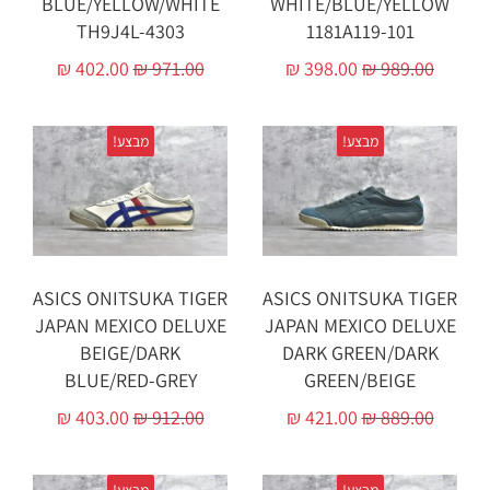
BLUE/YELLOW/WHITE
WHITE/BLUE/YELLOW
TH9J4L-4303
1181A119-101
₪
402.00
₪
971.00
₪
398.00
₪
989.00
מבצע!
מבצע!
ASICS ONITSUKA TIGER
ASICS ONITSUKA TIGER
JAPAN MEXICO DELUXE
JAPAN MEXICO DELUXE
BEIGE/DARK
DARK GREEN/DARK
BLUE/RED-GREY
GREEN/BEIGE
₪
403.00
₪
912.00
₪
421.00
₪
889.00
מבצע!
מבצע!