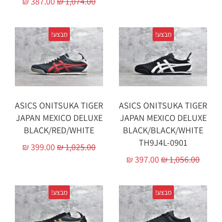
₪
387.00
₪
1,074.00
מבצע!
מבצע!
ASICS ONITSUKA TIGER
ASICS ONITSUKA TIGER
JAPAN MEXICO DELUXE
JAPAN MEXICO DELUXE
BLACK/RED/WHITE
BLACK/BLACK/WHITE
TH9J4L-0901
₪
399.00
₪
1,025.00
₪
397.00
₪
1,056.00
מבצע!
מבצע!