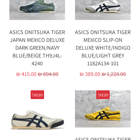
ASICS ONITSUKA TIGER
ASICS ONITSUKA TIGER
JAPAN MEXICO DELUXE
MEXICO SLIP-ON
DARK GREEN/NAVY
DELUXE WHITE/INDIGO
BLUE/BEIGE TH9J4L-
BLUE/LIGHT GREY
4240
1182A134-101
₪
415.00
₪
894.00
₪
389.00
₪
1,228.00
מבצע!
מבצע!
ASICS ONITSUKA TIGER