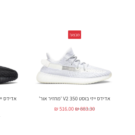
מבצע!
אדידס ייזי בוסט 350 V2 'מחזיר אור'
₪
516.00
₪
883.30
0