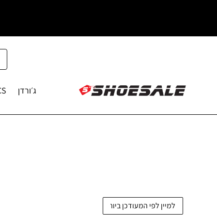
ג׳ורדן
CS