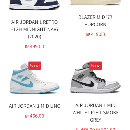
BLAZER MID '77
AIR JORDAN 1 RETRO
POPCORN
HIGH MIDNIGHT NAVY
₪
419.00
(2020)
₪
499.00
מבצע!
מבצע!
AIR JORDAN 1 MID
AIR JORDAN 1 MID UNC
WHITE LIGHT SMOKE
₪
466.00
GREY
₪
466.00
₪
804.00