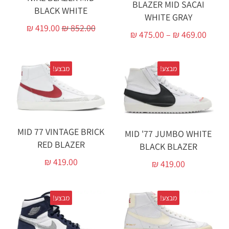
BLAZER MID SACAI
BLACK WHITE
WHITE GRAY
₪
419.00
₪
852.00
₪
475.00
–
₪
469.00
מבצע!
מבצע!
MID 77 VINTAGE BRICK
MID '77 JUMBO WHITE
RED BLAZER
BLACK BLAZER
₪
419.00
₪
419.00
מבצע!
מבצע!