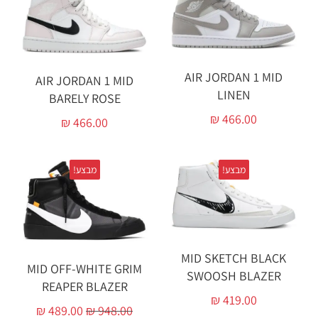
AIR JORDAN 1 MID
AIR JORDAN 1 MID
LINEN
BARELY ROSE
₪
466.00
₪
466.00
מבצע!
מבצע!
MID SKETCH BLACK
MID OFF-WHITE GRIM
SWOOSH BLAZER
REAPER BLAZER
₪
419.00
₪
489.00
₪
948.00