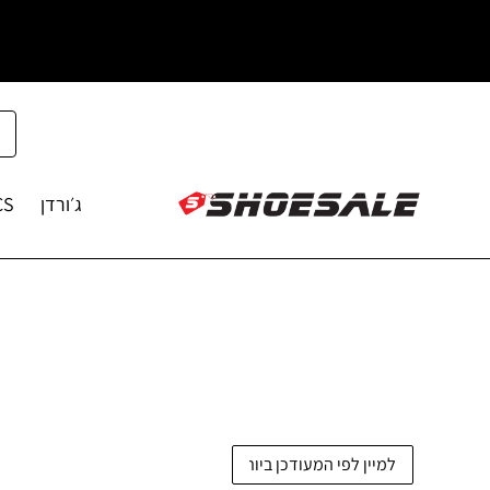
ג׳ורדן
CS