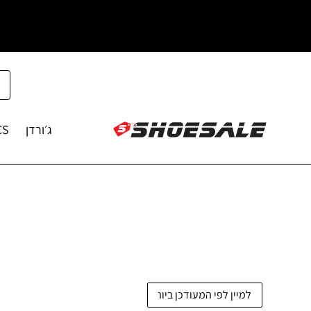
ג׳ורדן
CS