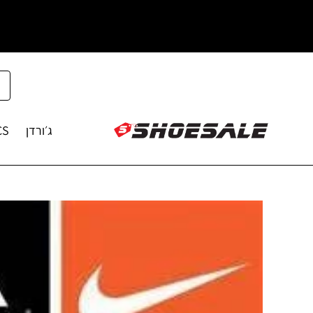
ג׳ורדן
CS