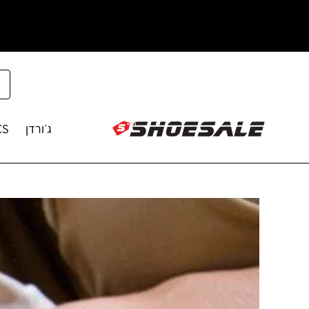
ג׳ורדן
CS