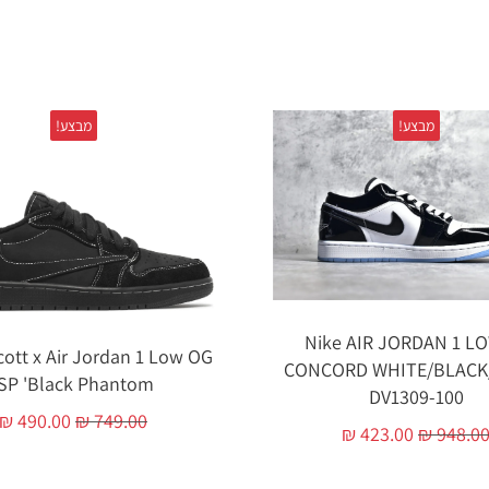
מבצע!
מבצע!
Nike AIR JORDAN 1 L
cott x Air Jordan 1 Low OG
CONCORD WHITE/BLACK
SP 'Black Phantom'
DV1309-100
₪
490.00
₪
749.00
₪
423.00
₪
948.0