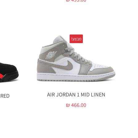
מבצע!
AIR JORDAN 1 MID LINEN
 RED
₪
466.00