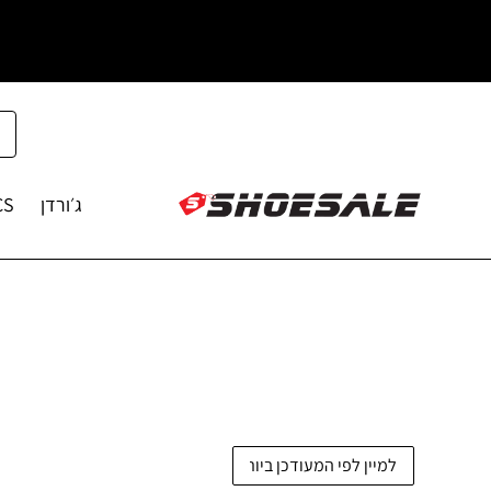
ג׳ורדן
CS