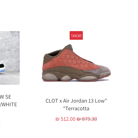
מבצע!
OW SE
"CLOT x Air Jordan 13 Low
/WHITE
“Terracotta
₪
512.00
₪
879.30
0