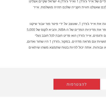
הרגליים שלכם מוגנות בכל עת. הנעליים המושלמות האלה יכולות להתאים עם כל בגד שתרצו ולגרום לכם להיראות יוצאי דופן. מגוון הנעליים של אייר ג'ורדן 1 ואייר ג'ורדן 4 ישראל שקיים אצלינו
לכם שאצלנו חווית הקנייה שלכם תהיה מושלמת. אייר
כיום, יש לו מיליוני מעריצים נאמנים שאוהבים אותו בגלל העיצוב הפנטסטי והאיכות הגבוהה ביותר שלו. הכל התחיל ב-1985 כשנייקי הציגה את אייר ג’ורדן 1, שעוצב על ידי פיטר מור עבור שיקגו
בולס ואגדת ה-NBA מייקל ג’ורדן, בתחילת קריירת הכדורסל המקצוענית שלו. עובדה מעניינת שצבע השחור-אדום המקורי של הסניקרס הפר את מדיניות המדים של ה-NBA, והביא לקנס של 5,000
צבעים ודגמים, אייר ג’ורדן הוא פריט חובה לכל חובב נעלי
אופנה וספורט. הנעלי ג’ורדן עשויות כולה מעור וחומרים סינטטיים. הבנייה שלו מציעה נוחות שלא תמצאו בשום נעל אחרת, המשלבת שימושיות עם מראה מדהים. במקור, ג’ורדן 1 היו שחור ואדום,
יות צבע, כולל כחול, צהוב או כתום. זה לא משנה אם אתה מחפש את אייר ג’ורדן 1 נמוכות, מיד או גבוהות. אתה יכול להיות בטוח שתמצא משהו שיתאים
להצטרפות