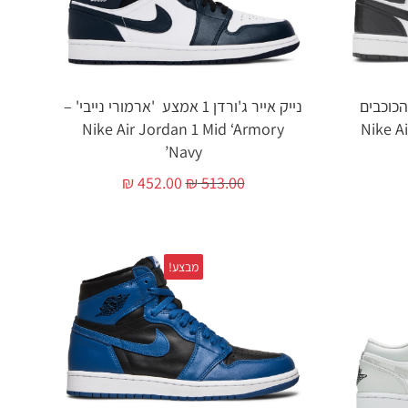
צע 'כל הכוכבים
נייק אייר ג'ורדן 1 אמצע 'ארמורי נייבי' –
Nike Air Jordan 1 Mid ‘Armory
2021' – N
Navy’
₪
452.00
₪
513.00
מבצע!