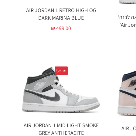
AIR JORDAN 1 RETRO HIGH OG
ה 'הסוואה לבנה'
DARK MARINA BLUE
₪
499.00
מבצע!
AIR JORDAN 1 MID LIGHT SMOKE
AIR J
GREY ANTHERACITE