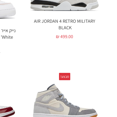
AIR JORDAN 4 RETRO MILITARY
BLACK ‏
₪
499.00
 'White
0
מבצע!