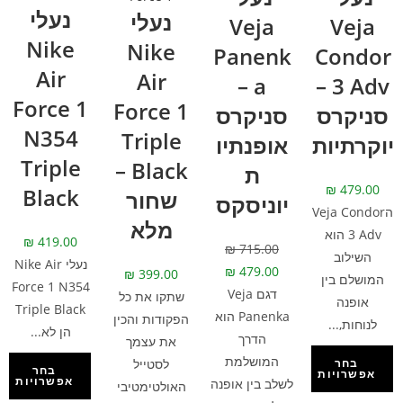
נעלי
נעלי
Veja
Veja
Nike
Nike
Panenk
Condor
Air
Air
a –
3 Adv –
Force 1
Force 1
סניקרס
סניקרס
N354
Triple
יוקרתיות
אופנתיו
Triple
Black –
ת
₪
479.00
Black
שחור
יוניסקס
הVeja Condor
מלא
3 Adv הוא
₪
419.00
₪
715.00
השילוב
נעלי Nike Air
₪
479.00
₪
399.00
המושלם בין
Force 1 N354
דגם Veja
שתקו את כל
אופנה
Triple Black
Panenka הוא
הפקודות והכין
לנוחות,...
הן לא...
הדרך
את עצמך
המושלמת
לסטייל
בחר
בחר
אפשרויות
אפשרויות
לשלב בין אופנה
האולטימטיבי