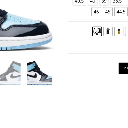
40.5
40
39
38.5
46
45
44.5
ה