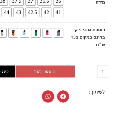
38
37.5
37
36.5
36
מידה
44
43
42.5
42
41
הוספת גרבי נייק
בחינם במקום ב15
ש״ח
הוספה לסל
לקניי
לשיתוף: