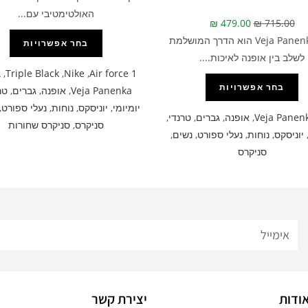
האולטימטיבי עם...
₪
479.00
₪
715.00
דגם Veja Panenka הוא הדרך המושלמת
בחר אפשרויות
לשלב בין אופנה לאיכות....
A
,
Triple Black
,
Nike
,
Air force 1
בחר אפשרויות
Veja Panenka
,
אופנה
,
גברים
,
טר
יומיומי
,
יוניסקס
,
נוחות
,
נעלי ספורט
,
Veja Panen
,
אופנה
,
גברים
,
טרנדי
,
סניקרס
,
סניקרס שחורות
יוניסקס
,
נוחות
,
נעלי ספורט
,
נשים
,
סניקרס
ודות
יצירת קשר