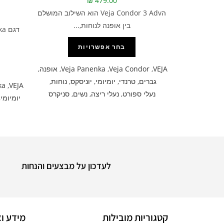
₪
479.00
הVeja Condor 3 Adv הוא השילוב המושלם
בין אופנה לנוחות,...
בחר אפשרויות
VEJA
,
Veja Condor
,
Veja Panenka
,
אופנה
,
גברים
,
טרנדי
,
יומיומי
,
יוניסקס
,
נוחות
,
ka
,
VEJA
נעלי ספורט
,
נעלי ריצה
,
נשים
,
סניקרס
יומיומי
,
לעדכון על מבצעים והנחות
קטגוריות מובילות
מידע וא