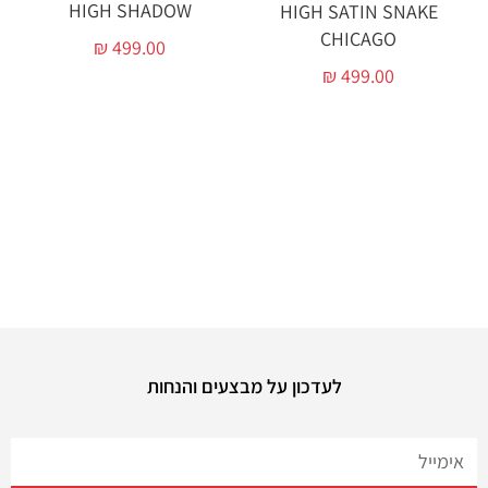
HIGH SHADOW
HIGH SATIN SNAKE
CHICAGO
₪
499.00
₪
499.00
Air Jordan נחתו אצלנו בחנות, Air Jordan גבוהות ונמוכות. במגוון צבעים וסגנונות.
כנסו עכשיו לפני שייאזל. אייר ג'ורדן מהממות שחובה לשים את היד כבר עכשיו. Aj1,
Aj34
לעדכון על מבצעים והנחות