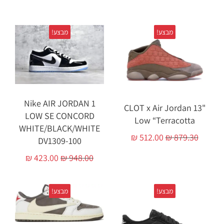
מבצע!
מבצע!
Nike AIR JORDAN 1
"CLOT x Air Jordan 13
LOW SE CONCORD
Low “Terracotta
WHITE/BLACK/WHITE
₪
512.00
₪
879.30
DV1309-100
₪
423.00
₪
948.00
מבצע!
מבצע!