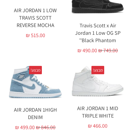
AIR JORDAN 1 LOW
TRAVIS SCOTT
REVERSE MOCHA
Travis Scott x Air
Jordan 1 Low OG SP
₪
515.00
'Black Phantom'
₪
490.00
₪
749.00
מבצע!
מבצע!
AIR JORDAN 1 MID
AIR JORDAN 1HIGH
TRIPLE WHITE
DENIM
₪
466.00
₪
499.00
₪
846.00