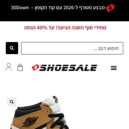
מבצע מטורף ל-2026 עם קוד הקופון –
30Down
מחירי סוף השנה הגיעו!! עד
40% הנחה
כל הדגמים
לקוחות ממליצים
🔍