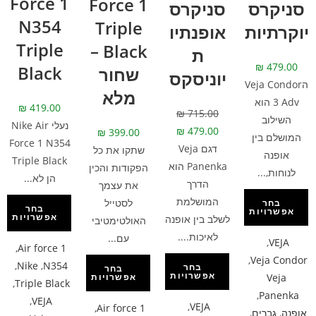
Force 1
Force 1
סניקרס
סניקרס
N354
Triple
יוקרתיות
אופנתיו
Triple
Black –
ת
₪
479.00
Black
שחור
יוניסקס
הVeja Condor
מלא
3 Adv הוא
₪
419.00
₪
715.00
השילוב
נעלי Nike Air
₪
479.00
₪
399.00
המושלם בין
Force 1 N354
דגם Veja
שתקו את כל
אופנה
Triple Black
Panenka הוא
הפקודות והכין
לנוחות,...
הן לא...
הדרך
את עצמך
המושלמת
לסטייל
בחר
בחר
אפשרויות
אפשרויות
לשלב בין אופנה
האולטימטיבי
לאיכות....
עם...
,
VEJA
,
Air force 1
,
Veja Condor
,
Nike
,
N354
בחר
בחר
אפשרויות
Veja
אפשרויות
,
Triple Black
,
Panenka
,
VEJA
,
VEJA
,
Air force 1
אופנה
,
גברים
,