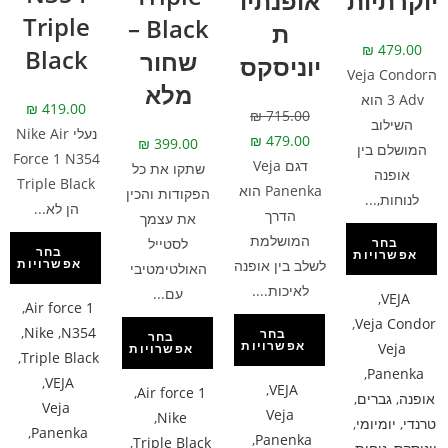
יוקרתיות
אופנתיו
Triple
Black –
ת
₪
479.00
Black
שחור
יוניסקס
הVeja Condor
מלא
3 Adv הוא
₪
419.00
₪
715.00
השילוב
נעלי Nike Air
₪
479.00
₪
399.00
המושלם בין
Force 1 N354
דגם Veja
שתקו את כל
אופנה
Triple Black
Panenka הוא
הפקודות והכין
לנוחות,...
הן לא...
הדרך
את עצמך
המושלמת
לסטייל
בחר
בחר
אפשרויות
אפשרויות
לשלב בין אופנה
האולטימטיבי
לאיכות....
עם...
,
VEJA
,
Air force 1
,
Veja Condor
,
Nike
,
N354
בחר
בחר
אפשרויות
Veja
אפשרויות
,
Triple Black
,
Panenka
,
VEJA
,
VEJA
,
Air force 1
אופנה
,
גברים
,
Veja
Veja
,
Nike
טרנדי
,
יומיומי
,
,
Panenka
,
Panenka
,
Triple Black