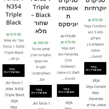
N354
Triple
יוקרתיות
אופנתיו
Triple
Black –
ת
₪
479.00
Black
שחור
יוניסקס
הVeja Condor
מלא
3 Adv הוא
₪
419.00
₪
715.00
השילוב
נעלי Nike Air
₪
479.00
₪
399.00
המושלם בין
Force 1 N354
דגם Veja
שתקו את כל
אופנה
Triple Black
Panenka הוא
הפקודות והכין
לנוחות,...
הן לא...
הדרך
את עצמך
המושלמת
לסטייל
בחר
בחר
אפשרויות
אפשרויות
לשלב בין אופנה
האולטימטיבי
לאיכות....
עם...
,
VEJA
,
Air force 1
,
Veja Condor
,
Nike
,
N354
בחר
בחר
אפשרויות
Veja
אפשרויות
,
Triple Black
,
Panenka
,
VEJA
,
VEJA
,
Air force 1
אופנה
,
גברים
,
Veja
Veja