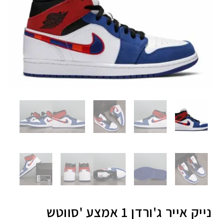
נייק אייר ג'ורדן 1 אמצע 'סווטש