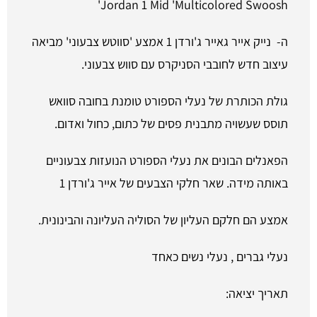
Jordan 1 Mid 'Multicolored Swoosh'
ה- נייק אייר גאייר ג'ורדן 1 אמצע 'סווטש צבעוני' מביאה
עיצוב חדש לחובבי הסניקרס עם סווש צבעוני.
גולת הכותרת של נעלי הספורט טומנת בחובה סוואש
תוסס שעשויה מתבנית פסים של כתום, כחול ואדום.
הפאנלים הבונים את נעלי הספורט הנועזות צבעוניים
באותה מידה. שאר חלקי הצבעים של אייר ג'ורדן 1
אמצע הם חלקם העליון של הסוליה העליונה והבינונית.
נעלי גברים , נעלי נשים כאחד
תאריך יציאה: