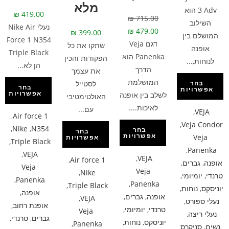
מלא
3 Adv הוא
₪
419.00
₪
715.00
השילוב
נעלי Nike Air
₪
479.00
₪
399.00
המושלם בין
Force 1 N354
דגם Veja
שתקו את כל
אופנה
Triple Black
Panenka הוא
הפקודות והכין
לנוחות,...
הן לא...
הדרך
את עצמך
המושלמת
לסטייל
בחר
בחר
אפשרויות
אפשרויות
לשלב בין אופנה
האולטימטיבי
לאיכות....
עם...
,
VEJA
,
Air force 1
,
Veja Condor
,
Nike
,
N354
בחר
בחר
אפשרויות
Veja
אפשרויות
,
Triple Black
,
Panenka
,
VEJA
,
VEJA
,
Air force 1
אופנה
,
גברים
,
Veja
Veja
,
Nike
טרנדי
,
יומיומי
,
,
Panenka
,
Panenka
,
Triple Black
יוניסקס
,
נוחות
,
אופנה
,
אופנה
,
גברים
,
,
VEJA
נעלי ספורט
,
אופנת רחוב
,
טרנדי
,
יומיומי
,
Veja
נעלי ריצה
,
גברים
,
טרנדי
,
יוניסקס
,
נוחות
,
,
Panenka
נשים
,
סניקרס