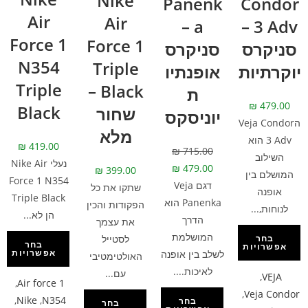
Nike
Panenk
Condor
Air
Air
a –
3 Adv –
Force 1
Force 1
סניקרס
סניקרס
N354
Triple
יוקרתיות
אופנתיו
Triple
Black –
ת
₪
479.00
Black
שחור
יוניסקס
הVeja Condor
מלא
3 Adv הוא
₪
419.00
₪
715.00
השילוב
נעלי Nike Air
₪
479.00
₪
399.00
המושלם בין
Force 1 N354
דגם Veja
שתקו את כל
אופנה
Triple Black
Panenka הוא
הפקודות והכין
לנוחות,...
הן לא...
הדרך
את עצמך
המושלמת
לסטייל
בחר
בחר
אפשרויות
אפשרויות
לשלב בין אופנה
האולטימטיבי
לאיכות....
עם...
,
VEJA
,
Air force 1
,
Veja Condor
,
Nike
,
N354
בחר
בחר