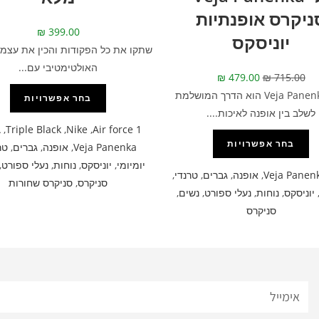
ניקרס אופנתיות
₪
399.00
יוניסקס
שתקו את כל הפקודות והכין את עצמך
האולטימטיבי עם...
₪
479.00
₪
715.00
דגם Veja Panenka הוא הדרך המושלמת
בחר אפשרויות
לשלב בין אופנה לאיכות....
A
,
Triple Black
,
Nike
,
Air force 1
בחר אפשרויות
Veja Panenka
,
אופנה
,
גברים
,
טר
יומיומי
,
יוניסקס
,
נוחות
,
נעלי ספורט
,
Veja Panen
,
אופנה
,
גברים
,
טרנדי
,
סניקרס
,
סניקרס שחורות
יוניסקס
,
נוחות
,
נעלי ספורט
,
נשים
,
סניקרס