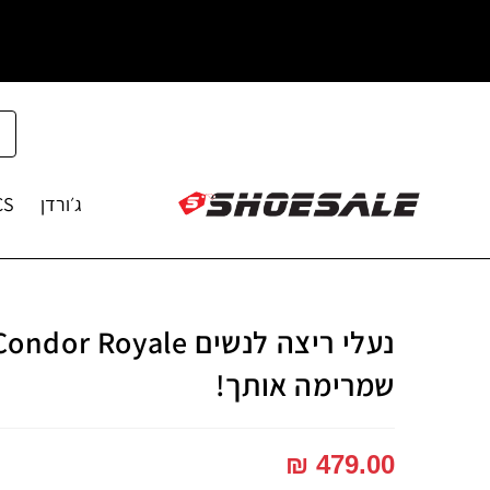
ג׳ורדן
CS
שמרימה אותך!
₪
479.00