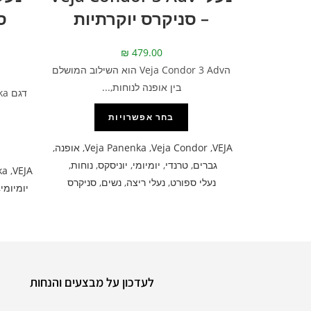
– סניקרס יוקרתיות
ס
₪
479.00
הVeja Condor 3 Adv הוא השילוב המושלם
בין אופנה לנוחות,...
בחר אפשרויות
VEJA
,
Veja Condor
,
Veja Panenka
,
אופנה
,
גברים
,
טרנדי
,
יומיומי
,
יוניסקס
,
נוחות
,
ka
,
VEJA
נעלי ספורט
,
נעלי ריצה
,
נשים
,
סניקרס
יומיומי
,
לעדכון על מבצעים והנחות