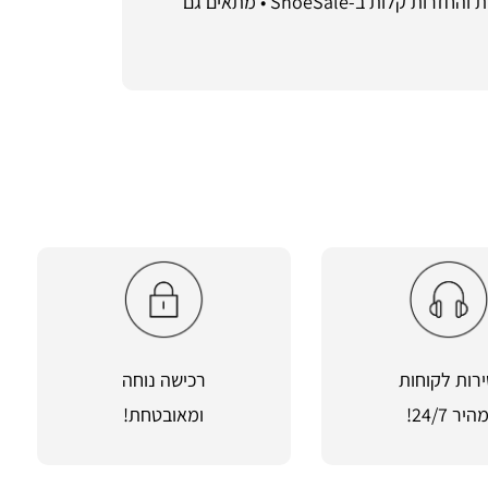
הזה בארון שלך ב-ShoeSale! • שירות לקוחות זמין בטלפון 055-9661868 ומשלוח מהיר לכל הארץ • רכישה מאובטחת והחזרות קלות ב-ShoeSale • מתאים גם
רות לקוחות
רכישה נוחה
היר 24/7!
ומאובטחת!