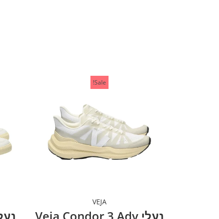
Sale!
VEJA
נעלי Veja Condor 3 Adv