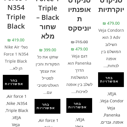
N354
Triple
יוקרתיות
אופנתיו
Triple
Black –
ת
₪
479.00
Black
שחור
יוניסקס
הVeja Condor
מלא
3 Adv הוא
₪
419.00
₪
715.00
השילוב
נעלי Nike Air
₪
479.00
₪
399.00
המושלם בין
Force 1 N354
דגם Veja
שתקו את כל
אופנה
Triple Black
Panenka הוא
הפקודות והכין
לנוחות,...
הן לא...
הדרך
את עצמך
המושלמת
לסטייל
בחר
בחר
אפשרויות
אפשרויות
לשלב בין אופנה
האולטימטיבי
לאיכות....
עם...
,
VEJA
,
Air force 1
,
Veja Condor
,
Nike
,
N354
בחר
בחר
אפשרויות
Veja
אפשרויות
,
Triple Black
,
Panenka
,
VEJA
,
VEJA
,
Air force 1
אופנה
,
גברים
,
Veja
Veja