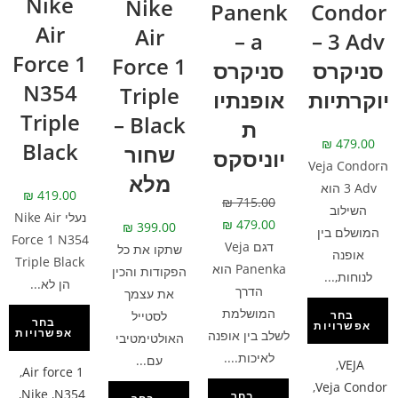
Nike
Nike
Panenk
Condor
Air
Air
a –
3 Adv –
Force 1
Force 1
סניקרס
סניקרס
N354
Triple
יוקרתיות
אופנתיו
Triple
Black –
ת
₪
479.00
Black
שחור
יוניסקס
הVeja Condor
מלא
3 Adv הוא
₪
419.00
₪
715.00
השילוב
נעלי Nike Air
₪
479.00
₪
399.00
המושלם בין
Force 1 N354
דגם Veja
שתקו את כל
אופנה
Triple Black
Panenka הוא
הפקודות והכין
לנוחות,...
הן לא...
הדרך
את עצמך
המושלמת
לסטייל
בחר
בחר
אפשרויות
אפשרויות
לשלב בין אופנה
האולטימטיבי
לאיכות....
עם...
,
VEJA
,
Air force 1
,
Veja Condor
,
Nike
,
N354
בחר