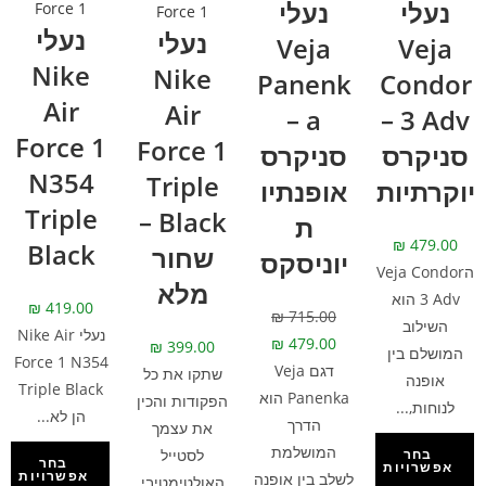
נעלי
נעלי
Force 1
Force 1
נעלי
נעלי
Veja
Veja
Nike
Nike
Panenk
Condor
Air
Air
a –
3 Adv –
Force 1
Force 1
סניקרס
סניקרס
N354
Triple
יוקרתיות
אופנתיו
Triple
Black –
ת
₪
479.00
Black
שחור
יוניסקס
הVeja Condor
מלא
3 Adv הוא
₪
419.00
₪
715.00
השילוב
נעלי Nike Air
₪
479.00
₪
399.00
המושלם בין
Force 1 N354
דגם Veja
שתקו את כל
אופנה
Triple Black
Panenka הוא
הפקודות והכין
לנוחות,...
הן לא...
הדרך
את עצמך
המושלמת
לסטייל
בחר
בחר
אפשרויות
אפשרויות
לשלב בין אופנה
האולטימטיבי