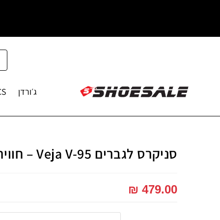
ג׳ורדן
CS
סניקרס לגברים Veja V-95 – חווית אופנה ייחודית
₪
479.00