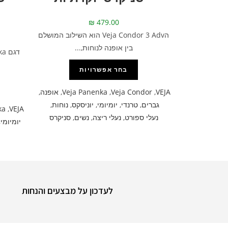
₪
479.00
הVeja Condor 3 Adv הוא השילוב המושלם
בין אופנה לנוחות,...
בחר אפשרויות
VEJA
,
Veja Condor
,
Veja Panenka
,
אופנה
,
גברים
,
טרנדי
,
יומיומי
,
יוניסקס
,
נוחות
,
ka
,
VEJA
נעלי ספורט
,
נעלי ריצה
,
נשים
,
סניקרס
יומיומי
,
לעדכון על מבצעים והנחות