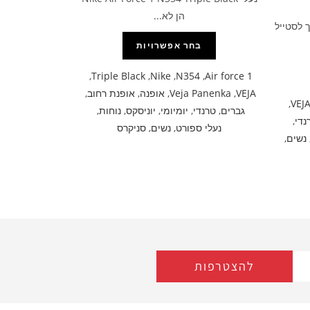
הן לא...
 לסטייל
בחר אפשרויות
,
Triple Black
,
Nike
,
N354
,
Air force 1
VEJA
,
Veja Panenka
,
אופנה
,
אופנת רחוב
,
,
VEJ
גברים
,
טרנדי
,
יומיומי
,
יוניסקס
,
נוחות
,
נדי
,
נעלי ספורט
,
נשים
,
סניקרס
נשים
,
להצטרפות