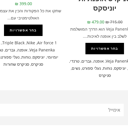
₪
399.00
יוניסקס
שתקו את כל הפקודות והכין את עצמך
האולטימטיבי עם...
₪
479.00
₪
715.00
דגם Veja Panenka הוא הדרך המושלמת
בחר אפשרויות
לשלב בין אופנה לאיכות....
A
,
Triple Black
,
Nike
,
Air force 1
בחר אפשרויות
Veja Panenka
,
אופנה
,
גברים
,
טר
יומיומי
,
יוניסקס
,
נוחות
,
נעלי ספורט
,
Veja Panen
,
אופנה
,
גברים
,
טרנדי
,
סניקרס
,
סניקרס שחורות
יוניסקס
,
נוחות
,
נעלי ספורט
,
נשים
,
סניקרס