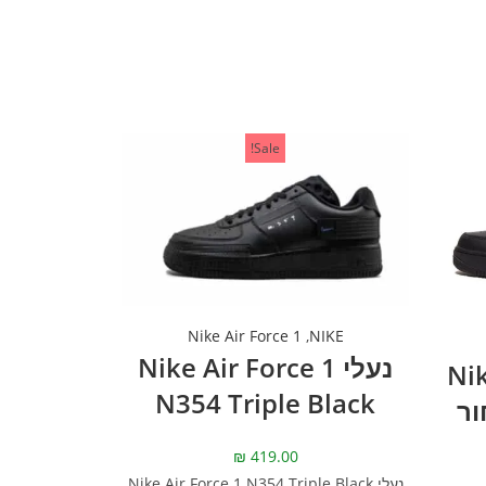
Sale!
Nike Air Force 1
,
NIKE
נעלי Nike Air Force 1
Nike
N354 Triple Black
– שחור
₪
419.00
נעלי Nike Air Force 1 N354 Triple Black