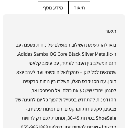
תיאור
מידע נוסף
תיאור
בואו להרגיש את השילוב המושלם של נוחות ואופנה עם
ה-Adidas Samba OG Core Black Silver Metallic.
דגם המשלב בין העבר לעתיד, עם עיצוב קלאסי
שמתאים לכל לוק – מהקז'ואל היומיומי ועד לערב יוצא
דופן. עם הסניקרס האלו, תשלבו בין נוחות פרקטית
לסגנון ייחודי שישגע את כולם. אל תפספסו את
ההזדמנות להתחדש בסטייל ולהפוך כל יום לחגיגה של
צבעים, טקסטורות ומרקמים. הם זמינות עכשיו ב-
ShoeSale במידות 36-45, ומחכות לכם רק לחוויות
חדשות! • שירות לקוחות זמין בטלפון 055-9661868