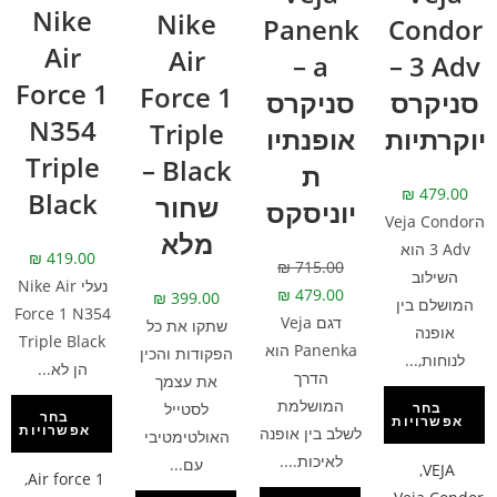
Nike
Nike
Panenk
Condor
Air
Air
a –
3 Adv –
Force 1
Force 1
סניקרס
סניקרס
N354
Triple
יוקרתיות
אופנתיו
Triple
Black –
ת
₪
479.00
Black
שחור
יוניסקס
הVeja Condor
מלא
3 Adv הוא
₪
419.00
₪
715.00
השילוב
נעלי Nike Air
₪
479.00
₪
399.00
המושלם בין
Force 1 N354
דגם Veja
שתקו את כל
אופנה
Triple Black
Panenka הוא
הפקודות והכין
לנוחות,...
הן לא...
הדרך
את עצמך
המושלמת
לסטייל
בחר
בחר
אפשרויות
אפשרויות
לשלב בין אופנה
האולטימטיבי
לאיכות....
עם...
,
VEJA
,
Air force 1