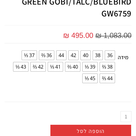
GREEN GOBI/TALC/BLUEBIRD
GW6759
₪
495.00
₪
1,083.00
37 ⅓
36 ⅔
44
42
40
38
36
מידה
43 ⅓
42 ⅔
41 ⅓
40 ⅔
39 ⅓
38 ⅔
45 ⅓
44 ⅔
הוספה לסל