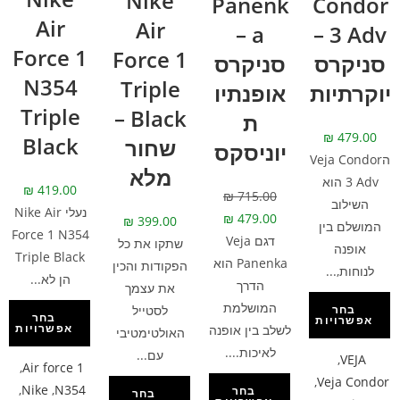
Nike
Panenk
Condor
Air
Air
a –
3 Adv –
Force 1
Force 1
סניקרס
סניקרס
N354
Triple
יוקרתיות
אופנתיו
Triple
Black –
ת
₪
479.00
Black
שחור
יוניסקס
הVeja Condor
מלא
3 Adv הוא
₪
419.00
₪
715.00
השילוב
נעלי Nike Air
₪
479.00
₪
399.00
המושלם בין
Force 1 N354
דגם Veja
שתקו את כל
אופנה
Triple Black
Panenka הוא
הפקודות והכין
לנוחות,...
הן לא...
הדרך
את עצמך
המושלמת
לסטייל
בחר
בחר
אפשרויות
אפשרויות
לשלב בין אופנה
האולטימטיבי
לאיכות....
עם...
,
VEJA
,
Air force 1
,
Veja Condor
,
Nike
,
N354
בחר
בחר