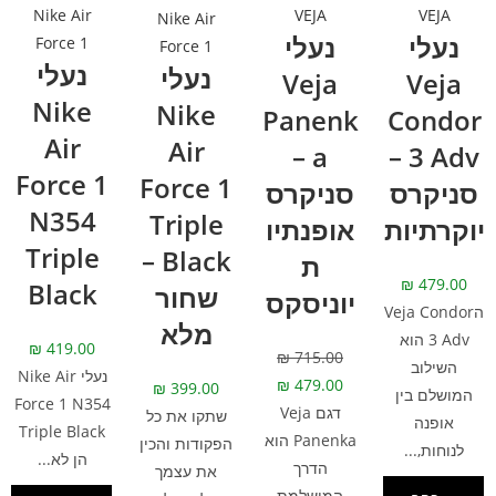
VEJA
VEJA
Nike Air
Nike Air
נעלי
נעלי
Force 1
Force 1
נעלי
נעלי
Veja
Veja
Nike
Nike
Panenk
Condor
Air
Air
a –
3 Adv –
Force 1
Force 1
סניקרס
סניקרס
N354
Triple
יוקרתיות
אופנתיו
Triple
Black –
ת
₪
479.00
Black
שחור
יוניסקס
הVeja Condor
מלא
3 Adv הוא
₪
419.00
₪
715.00
השילוב
נעלי Nike Air
₪
479.00
₪
399.00
המושלם בין
Force 1 N354
דגם Veja
שתקו את כל
אופנה
Triple Black
Panenka הוא
הפקודות והכין
לנוחות,...
הן לא...
הדרך
את עצמך
המושלמת