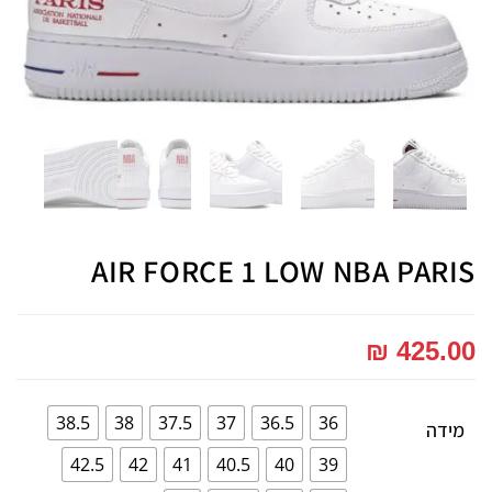
AIR FORCE 1 LOW NBA PARIS
₪
425.00
38.5
38
37.5
37
36.5
36
מידה
42.5
42
41
40.5
40
39