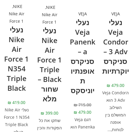
,
NIKE
,
NIKE
VEJA
VEJA
Nike Air
Nike Air
נעלי
נעלי
Force 1
Force 1
נעלי
נעלי
Veja
Veja
Nike
Nike
Panenk
Condor
Air
Air
a –
3 Adv –
Force 1
Force 1
סניקרס
סניקרס
N354
Triple
יוקרתיות
אופנתיו
Triple
Black –
ת
₪
479.00
Black
שחור
יוניסקס
הVeja Condor
מלא
3 Adv הוא
₪
419.00
₪
715.00
השילוב
נעלי Nike Air
₪
479.00
₪
399.00
המושלם בין
Force 1 N354
דגם Veja
שתקו את כל
אופנה
Triple Black
Panenka הוא
הפקודות והכין
לנוחות,...
הן לא...