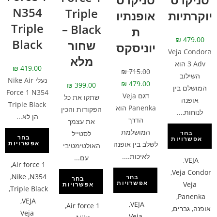
N354
Triple
יוקרתיות
אופנתיו
Triple
Black –
ת
₪
479.00
Black
שחור
יוניסקס
הVeja Condor
מלא
3 Adv הוא
₪
419.00
₪
715.00
השילוב
נעלי Nike Air
₪
479.00
₪
399.00
המושלם בין
Force 1 N354
דגם Veja
שתקו את כל
אופנה
Triple Black
Panenka הוא
הפקודות והכין
לנוחות,...
הן לא...
הדרך
את עצמך
המושלמת
לסטייל
בחר
בחר
אפשרויות
אפשרויות
לשלב בין אופנה
האולטימטיבי
לאיכות....
עם...
,
VEJA
,
Air force 1
,
Veja Condor
,
Nike
,
N354
בחר
בחר
אפשרויות
Veja
אפשרויות
,
Triple Black
,
Panenka
,
VEJA
,
VEJA
,
Air force 1
אופנה
,
גברים
,
Veja
Veja