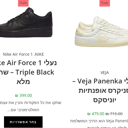
Sale!
Sale!
Nike Air Force 1
,
NIKE
נעלי  Air Force 1
Triple Black 
VEJA
נעלי Veja Panenka –
מלא
ניקרס אופנתיות
₪
399.00
יוניסקס
שתקו את כל הפקודות והכין את עצמך
האולטימטיבי עם...
₪
479.00
₪
715.00
דגם Veja Panenka הוא הדרך המושלמת
בחר אפשרויות
לשלב בין אופנה לאיכות....