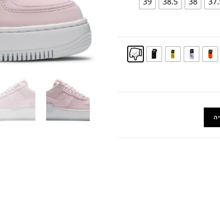
39
38.5
38
37.
ה