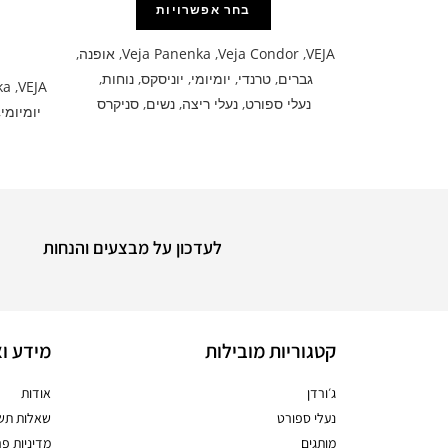
בחר אפשרויות
VEJA
,
Veja Condor
,
Veja Panenka
,
אופנה
,
גברים
,
טרנדי
,
יומיומי
,
יוניסקס
,
נוחות
,
ka
,
VEJA
נעלי ספורט
,
נעלי ריצה
,
נשים
,
סניקרס
יומיומי
,
לעדכון על מבצעים והנחות
קטגוריות מובילות
מידע וא
ג׳ורדן
אודות
נעלי ספורט
שאלות תשו
מותגים
מדיניות פר