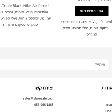
A
,
Triple Black
,
Nike
,
Air force 1
בחר אפשרויות
Veja Panenka
,
אופנה
,
גברים
,
טר
יומיומי
,
יוניסקס
,
נוחות
,
נעלי ספורט
,
Veja Panen
,
אופנה
,
גברים
,
טרנדי
,
סניקרס
,
סניקרס שחורות
יוניסקס
,
נוחות
,
נעלי ספורט
,
נשים
,
סניקרס
ודות
יצירת קשר
sales@shoesale.co.il
בות
055-966-1868
טיות