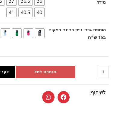
5
37
36.5
36
מידה
41
40.5
40
הוספת גרבי נייק בחינם במקום
ב15 ש״ח
הוספה לסל
לקניי
לשיתוף: