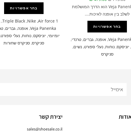
דגם Veja Panenka הוא הדרך המושלמת
בחר אפשרויות
לשלב בין אופנה לאיכות....
A
,
Triple Black
,
Nike
,
Air force 1
בחר אפשרויות
Veja Panenka
,
אופנה
,
גברים
,
טר
יומיומי
,
יוניסקס
,
נוחות
,
נעלי ספורט
,
Veja Panen
,
אופנה
,
גברים
,
טרנדי
,
סניקרס
,
סניקרס שחורות
יוניסקס
,
נוחות
,
נעלי ספורט
,
נשים
,
סניקרס
ודות
יצירת קשר
sales@shoesale.co.il