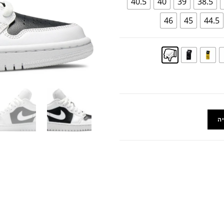
40.5
40
39
38.5
46
45
44.5
ה