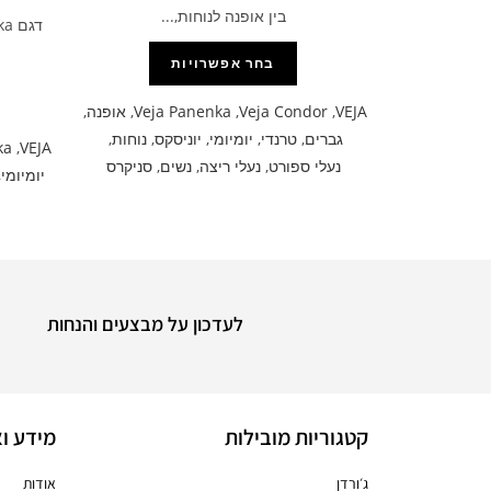
בין אופנה לנוחות,...
בחר אפשרויות
VEJA
,
Veja Condor
,
Veja Panenka
,
אופנה
,
גברים
,
טרנדי
,
יומיומי
,
יוניסקס
,
נוחות
,
ka
,
VEJA
נעלי ספורט
,
נעלי ריצה
,
נשים
,
סניקרס
יומיומי
,
לעדכון על מבצעים והנחות
קטגוריות מובילות
מידע וא
ג׳ורדן
אודות