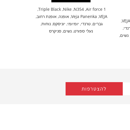
,
Triple Black
,
Nike
,
N354
,
Air force 1
VEJA
,
Veja Panenka
,
אופנה
,
אופנת רחוב
,
,
VEJ
גברים
,
טרנדי
,
יומיומי
,
יוניסקס
,
נוחות
,
נדי
,
נעלי ספורט
,
נשים
,
סניקרס
נשים
,
להצטרפות