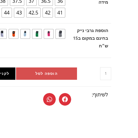
38
37.5
37
36.5
36
מידה
44
43
42.5
42
41
הוספת גרבי נייק
בחינם במקום ב15
ש״ח
הוספה לסל
לקניי
לשיתוף: