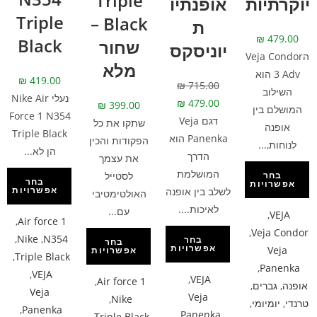
Triple
יוקרתיות
אופנתיו
Triple
Black –
ת
₪
479.00
Black
שחור
יוניסקס
הVeja Condor
מלא
3 Adv הוא
₪
419.00
₪
715.00
השילוב
נעלי Nike Air
₪
479.00
₪
399.00
המושלם בין
Force 1 N354
דגם Veja
שתקו את כל
אופנה
Triple Black
Panenka הוא
הפקודות והכין
לנוחות,...
הן לא...
הדרך
את עצמך
המושלמת
לסטייל
בחר
בחר
אפשרויות
אפשרויות
לשלב בין אופנה
האולטימטיבי
לאיכות....
עם...
,
VEJA
,
Air force 1
,
Veja Condor
,
Nike
,
N354
בחר
בחר
אפשרויות
Veja
אפשרויות
,
Triple Black
,
Panenka
,
VEJA
,
VEJA
,
Air force 1
אופנה
,
גברים
,
Veja
Veja
,
Nike
טרנדי
,
יומיומי
,
,
Panenka
,
Panenka
,
Triple Black