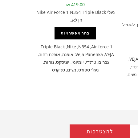
₪
419.00
נעלי Nike Air Force 1 N354 Triple Black
הן לא...
 לסטייל
בחר אפשרויות
,
Triple Black
,
Nike
,
N354
,
Air force 1
VEJA
,
Veja Panenka
,
אופנה
,
אופנת רחוב
,
,
VEJ
גברים
,
טרנדי
,
יומיומי
,
יוניסקס
,
נוחות
,
נדי
,
נעלי ספורט
,
נשים
,
סניקרס
נשים
,
להצטרפות