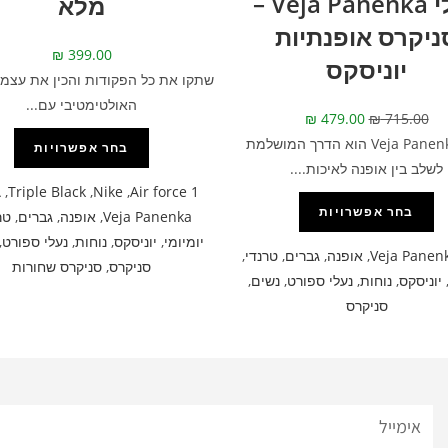
נעלי Veja Panenka –
מלא
ניקרס אופנתיות
₪
399.00
יוניסקס
שתקו את כל הפקודות והכין את עצמך
האולטימטיבי עם...
₪
479.00
₪
715.00
דגם Veja Panenka הוא הדרך המושלמת
בחר אפשרויות
לשלב בין אופנה לאיכות....
A
,
Triple Black
,
Nike
,
Air force 1
בחר אפשרויות
Veja Panenka
,
אופנה
,
גברים
,
טר
יומיומי
,
יוניסקס
,
נוחות
,
נעלי ספורט
,
Veja Panen
,
אופנה
,
גברים
,
טרנדי
,
סניקרס
,
סניקרס שחורות
יוניסקס
,
נוחות
,
נעלי ספורט
,
נשים
,
סניקרס