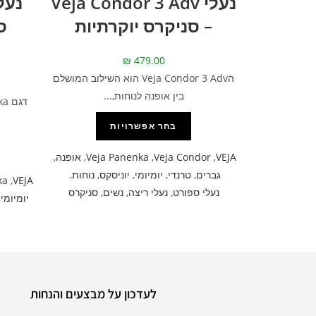
נעלי Veja Condor 3 Adv
– סניקרס יוקרתיות
ס
₪
479.00
הVeja Condor 3 Adv הוא השילוב המושלם
בין אופנה לנוחות,...
בחר אפשרויות
VEJA
,
Veja Condor
,
Veja Panenka
,
אופנה
,
גברים
,
טרנדי
,
יומיומי
,
יוניסקס
,
נוחות
,
ka
,
VEJA
נעלי ספורט
,
נעלי ריצה
,
נשים
,
סניקרס
יומיומי
,
לעדכון על מבצעים והנחות