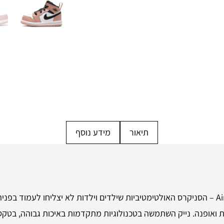
תיאור
מידע נוסף
הכירו את Air Jordan 1 Mid Kids Pink Quartez – הסניקרס האולטימטיביות שילדים וילדות לא 
ת ואופנה. נייק השתמשה בטכנולוגיות מתקדמות באיכות גבוהה, בטקס