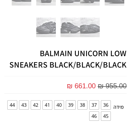
BALMAIN UNICORN LOW
SNEAKERS BLACK/BLACK/BLACK
₪
661.00
₪
955.00
44
43
42
41
40
39
38
37
36
מידה
46
45