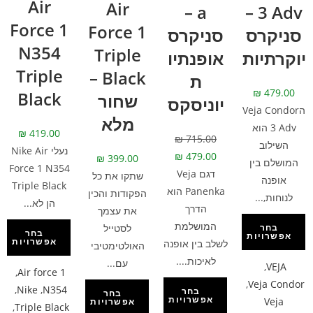
Air
Air
a –
3 Adv –
Force 1
Force 1
סניקרס
סניקרס
N354
Triple
יוקרתיות
אופנתיו
Triple
Black –
ת
₪
479.00
Black
שחור
יוניסקס
הVeja Condor
מלא
3 Adv הוא
₪
419.00
₪
715.00
השילוב
נעלי Nike Air
₪
479.00
₪
399.00
המושלם בין
Force 1 N354
דגם Veja
שתקו את כל
אופנה
Triple Black
Panenka הוא
הפקודות והכין
לנוחות,...
הן לא...
הדרך
את עצמך
המושלמת
לסטייל
בחר
בחר
אפשרויות
אפשרויות
לשלב בין אופנה
האולטימטיבי
לאיכות....
עם...
,
VEJA
,
Air force 1
,
Veja Condor
,
Nike
,
N354
בחר
בחר
אפשרויות
Veja
אפשרויות
,
Triple Black