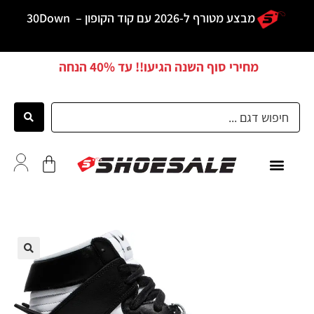
מבצע מטורף ל-2026 עם קוד הקופון –
30Down
מחירי סוף השנה הגיעו!! עד
40% הנחה
כל הדגמים
לקוחות ממליצים
🔍