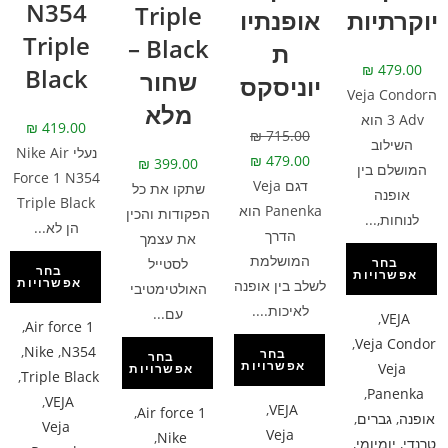
N354
Triple
יוקרתיות
אופנתיו
Triple
Black –
ת
₪
479.00
Black
שחור
יוניסקס
הVeja Condor
מלא
3 Adv הוא
₪
419.00
₪
715.00
השילוב
נעלי Nike Air
₪
479.00
₪
399.00
המושלם בין
Force 1 N354
דגם Veja
שתקו את כל
אופנה
Triple Black
Panenka הוא
הפקודות והכין
לנוחות,...
הן לא...
הדרך
את עצמך
המושלמת
לסטייל
בחר
בחר
אפשרויות
אפשרויות
לשלב בין אופנה
האולטימטיבי
לאיכות....
עם...
,
VEJA
,
Air force 1
,
Veja Condor
,
Nike
,
N354
בחר
בחר
אפשרויות
Veja
אפשרויות
,
Triple Black
,
Panenka
,
VEJA
,
VEJA
,
Air force 1
אופנה
,
גברים
,
Veja
Veja
,
Nike
טרנדי
,
יומיומי
,