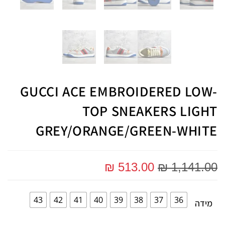
GUCCI ACE EMBROIDERED LOW-
TOP SNEAKERS LIGHT
GREY/ORANGE/GREEN-WHITE
₪
513.00
₪
1,141.00
43
42
41
40
39
38
37
36
מידה