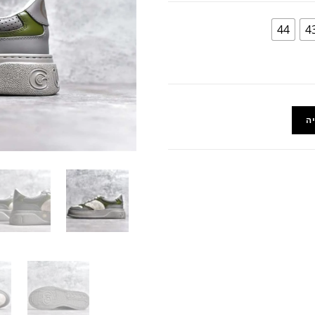
44
4
ה