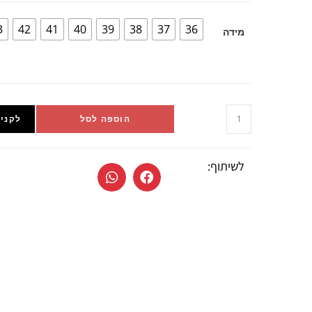
3
42
41
40
39
38
37
36
מידה
הוספה לסל
לקניי
לשיתוף: