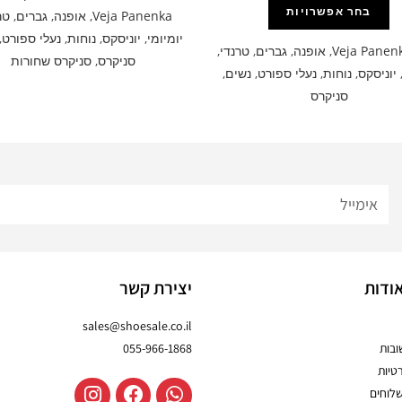
בחר אפשרויות
Veja Panenka
,
אופנה
,
גברים
,
טר
יומיומי
,
יוניסקס
,
נוחות
,
נעלי ספורט
,
Veja Panen
,
אופנה
,
גברים
,
טרנדי
,
סניקרס
,
סניקרס שחורות
יוניסקס
,
נוחות
,
נעלי ספורט
,
נשים
,
סניקרס
ודות
יצירת קשר
sales@shoesale.co.il
בות
055-966-1868
טיות
שלוחים