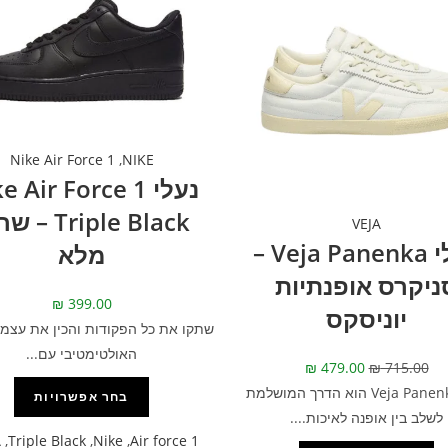
Nike Air Force 1
,
NIKE
נעלי  Air Force 1
Triple Black 
VEJA
נעלי Veja Panenka –
מלא
ניקרס אופנתיות
₪
399.00
יוניסקס
שתקו את כל הפקודות והכין את עצמך
האולטימטיבי עם...
₪
479.00
₪
715.00
דגם Veja Panenka הוא הדרך המושלמת
בחר אפשרויות
לשלב בין אופנה לאיכות....
A
,
Triple Black
,
Nike
,
Air force 1