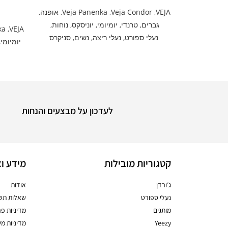
VEJA
,
Veja Condor
,
Veja Panenka
,
אופנה
,
גברים
,
טרנדי
,
יומיומי
,
יוניסקס
,
נוחות
,
ka
,
VEJA
נעלי ספורט
,
נעלי ריצה
,
נשים
,
סניקרס
יומיומי
,
לעדכון על מבצעים והנחות
קטגוריות מובילות
מידע וא
ג׳ורדן
אודות
נעלי ספורט
שאלות תשו
מותגים
מדיניות פר
Yeezy
מדיניות מ