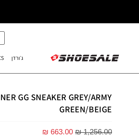
ג׳ורדן
CS
ENER GG SNEAKER GREY/ARMY
GREEN/BEIGE
₪
663.00
₪
1,256.00