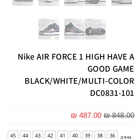
Nike AIR FORCE 1 HIGH HAVE A
GOOD GAME
BLACK/WHITE/MULTI-COLOR
DC0831-101
₪
487.00
₪
848.00
45
44
43
42
41
40
39
38
36
מידה