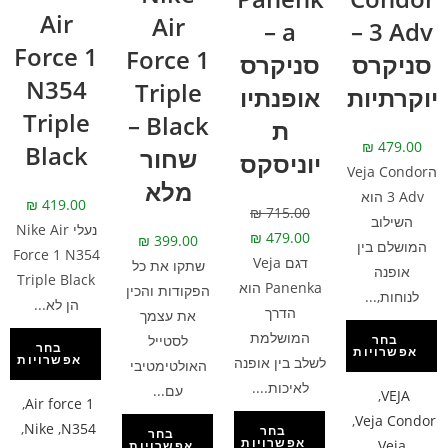
Air
Air
a –
3 Adv –
Force 1
Force 1
סניקרס
סניקרס
N354
Triple
יוקרתיות
אופנתיו
Triple
Black –
ת
₪
479.00
Black
שחור
יוניסקס
הVeja Condor
מלא
3 Adv הוא
₪
419.00
₪
715.00
השילוב
נעלי Nike Air
₪
479.00
₪
399.00
המושלם בין
Force 1 N354
דגם Veja
שתקו את כל
אופנה
Triple Black
Panenka הוא
הפקודות והכין
לנוחות,...
הן לא...
הדרך
את עצמך
המושלמת
לסטייל
בחר
בחר
אפשרויות
אפשרויות
לשלב בין אופנה
האולטימטיבי
לאיכות....
עם...
,
VEJA
,
Air force 1
,
Veja Condor
,
Nike
,
N354
בחר
בחר
אפשרויות
Veja
אפשרויות