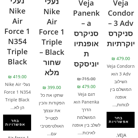
נעלי
נעלי
Veja
Veja
Nike
Nike
Panenk
Condor
Air
Air
a –
3 Adv –
Force 1
Force 1
סניקרס
סניקרס
N354
Triple
יוקרתיות
אופנתיו
Triple
Black –
ת
₪
479.00
Black
שחור
יוניסקס
הVeja Condor
מלא
3 Adv הוא
₪
419.00
₪
715.00
השילוב
נעלי Nike Air
₪
479.00
₪
399.00
המושלם בין
Force 1 N354
דגם Veja
שתקו את כל
אופנה
Triple Black
Panenka הוא
הפקודות והכין
לנוחות,...
הן לא...
הדרך
את עצמך
המושלמת
לסטייל
בחר
בחר
אפשרויות
אפשרויות
לשלב בין אופנה
האולטימטיבי
לאיכות....
עם...
,
VEJA
,
Air force 1