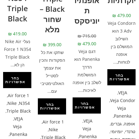
יוקרתיות
אופנתיו
Triple
Black –
ת
₪
479.00
Black
שחור
יוניסקס
הVeja Condor
מלא
3 Adv הוא
₪
419.00
₪
715.00
השילוב
נעלי Nike Air
₪
479.00
₪
399.00
המושלם בין
Force 1 N354
דגם Veja
שתקו את כל
אופנה
Triple Black
Panenka הוא
הפקודות והכין
לנוחות,...
הן לא...
הדרך
את עצמך
המושלמת
לסטייל
בחר
בחר
אפשרויות
אפשרויות
לשלב בין אופנה
האולטימטיבי
לאיכות....
עם...
,
VEJA
,
Air force 1
,
Veja Condor
,
Nike
,
N354
בחר
בחר
אפשרויות
Veja
אפשרויות
,
Triple Black
,
Panenka
,
VEJA
,
VEJA
,
Air force 1
אופנה
,
גברים
,
Veja
Veja
,
Nike
טרנדי
,
יומיומי
,
,
Panenka
,
Panenka
,
Triple Black