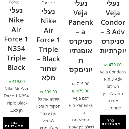
נעלי
נעלי
Force 1
Force 1
נעלי
נעלי
Veja
Veja
Nike
Nike
Panenk
Condor
Air
Air
a –
3 Adv –
Force 1
Force 1
סניקרס
סניקרס
N354
Triple
יוקרתיות
אופנתיו
Triple
Black –
ת
₪
479.00
Black
שחור
יוניסקס
הVeja Condor
מלא
3 Adv הוא
₪
419.00
₪
715.00
השילוב
נעלי Nike Air
₪
479.00
₪
399.00
המושלם בין
Force 1 N354
דגם Veja
שתקו את כל
אופנה
Triple Black
Panenka הוא
הפקודות והכין
לנוחות,...
הן לא...
הדרך
את עצמך
המושלמת
לסטייל
בחר
בחר
אפשרויות
אפשרויות
לשלב בין אופנה
האולטימטיבי