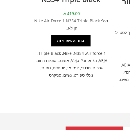
– שחור
₪
419.00
נעלי Nike Air Force 1 N354 Triple Black
הן לא...
 לסטייל
בחר אפשרויות
,
Triple Black
,
Nike
,
N354
,
Air force 1
VEJA
,
Veja Panenka
,
אופנה
,
אופנת רחוב
,
,
VEJ
גברים
,
טרנדי
,
יומיומי
,
יוניסקס
,
נוחות
,
נדי
,
נעלי ספורט
,
נשים
,
סניקרס
נשים
,