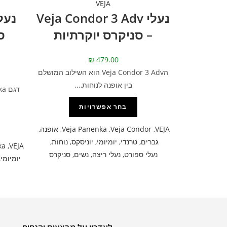
VEJA
נעלי Veja Condor 3 Adv
– סניקרס יוקרתיות
ס
₪
479.00
הVeja Condor 3 Adv הוא השילוב המושלם
בין אופנה לנוחות,...
בחר אפשרויות
VEJA
,
Veja Condor
,
Veja Panenka
,
אופנה
,
גברים
,
טרנדי
,
יומיומי
,
יוניסקס
,
נוחות
,
ka
,
VEJA
נעלי ספורט
,
נעלי ריצה
,
נשים
,
סניקרס
יומיומי
,