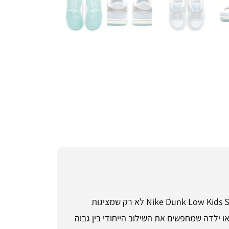
ברוכים הבאים לעולם האופנה המתקדמת עם נייק דאנק לילדים – הסטייל שלא מפסיק לרגש! סניקרס Nike Dunk Low Kids Sean Cleaver לא רק שמציגות
ו ילדה שמחפשים את השילוב הייחודי בין גבוה