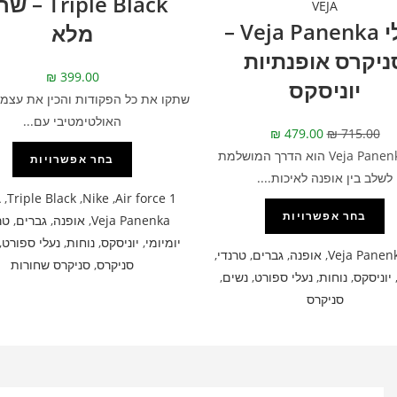
Triple Black 
VEJA
נעלי Veja Panenka –
מלא
ניקרס אופנתיות
₪
399.00
יוניסקס
שתקו את כל הפקודות והכין את עצמך
האולטימטיבי עם...
₪
479.00
₪
715.00
דגם Veja Panenka הוא הדרך המושלמת
בחר אפשרויות
לשלב בין אופנה לאיכות....
A
,
Triple Black
,
Nike
,
Air force 1
בחר אפשרויות
Veja Panenka
,
אופנה
,
גברים
,
טר
יומיומי
,
יוניסקס
,
נוחות
,
נעלי ספורט
,
Veja Panen
,
אופנה
,
גברים
,
טרנדי
,
סניקרס
,
סניקרס שחורות
יוניסקס
,
נוחות
,
נעלי ספורט
,
נשים
,
סניקרס