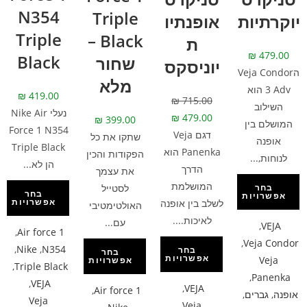
N354
Triple
יוקרתיות
אופנתיו
Triple
Black –
ת
₪
479.00
Black
שחור
יוניסקס
הVeja Condor
מלא
3 Adv הוא
₪
419.00
₪
715.00
השילוב
נעלי Nike Air
₪
479.00
₪
399.00
המושלם בין
Force 1 N354
דגם Veja
שתקו את כל
אופנה
Triple Black
Panenka הוא
הפקודות והכין
לנוחות,...
הן לא...
הדרך
את עצמך
המושלמת
לסטייל
בחר
בחר
אפשרויות
אפשרויות
לשלב בין אופנה
האולטימטיבי
לאיכות....
עם...
,
VEJA
,
Air force 1
,
Veja Condor
,
Nike
,
N354
בחר
בחר
אפשרויות
Veja
אפשרויות
,
Triple Black
,
Panenka
,
VEJA
,
VEJA
,
Air force 1
אופנה
,
גברים
,
Veja
Veja