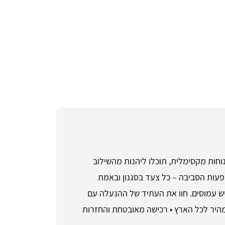
 שמבטיח נוחות מקסימלית, תוכלו ליהנות מהשילוב
שפעות הסביבה – כל צעד בסגנון ובאמת
צהרה אופנתית מבלי להרגיש עמוסים. חוו את העתיד של ההנעלה עם
 להתפשר על איכות כשיש את Veja. • שירות לקוחות זמין בטלפון 055-9661868 ומשלוח מהיר לכל הארץ • רכישה מאובטחת והחזרות