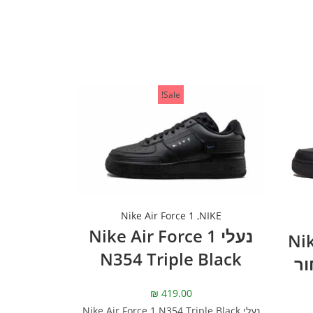
Sale!
Nike Air Force 1
,
NIKE
נעלי Nike Air Force 1
Nike
N354 Triple Black
– שחור
₪
419.00
נעלי Nike Air Force 1 N354 Triple Black