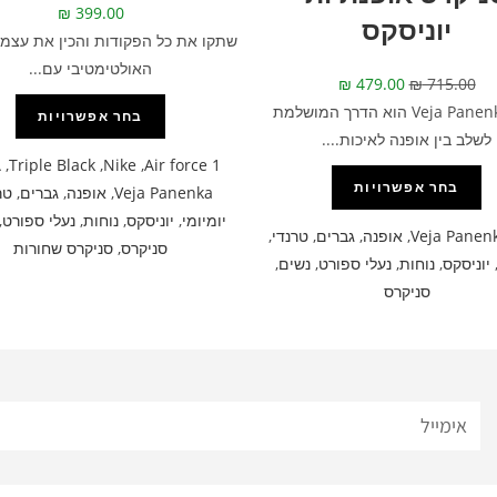
₪
399.00
יוניסקס
שתקו את כל הפקודות והכין את עצמך
האולטימטיבי עם...
₪
479.00
₪
715.00
דגם Veja Panenka הוא הדרך המושלמת
בחר אפשרויות
לשלב בין אופנה לאיכות....
A
,
Triple Black
,
Nike
,
Air force 1
בחר אפשרויות
Veja Panenka
,
אופנה
,
גברים
,
טר
יומיומי
,
יוניסקס
,
נוחות
,
נעלי ספורט
,
Veja Panen
,
אופנה
,
גברים
,
טרנדי
,
סניקרס
,
סניקרס שחורות
יוניסקס
,
נוחות
,
נעלי ספורט
,
נשים
,
סניקרס