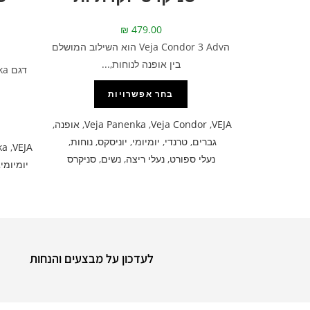
₪
479.00
הVeja Condor 3 Adv הוא השילוב המושלם
בין אופנה לנוחות,...
בחר אפשרויות
VEJA
,
Veja Condor
,
Veja Panenka
,
אופנה
,
גברים
,
טרנדי
,
יומיומי
,
יוניסקס
,
נוחות
,
ka
,
VEJA
נעלי ספורט
,
נעלי ריצה
,
נשים
,
סניקרס
יומיומי
,
לעדכון על מבצעים והנחות