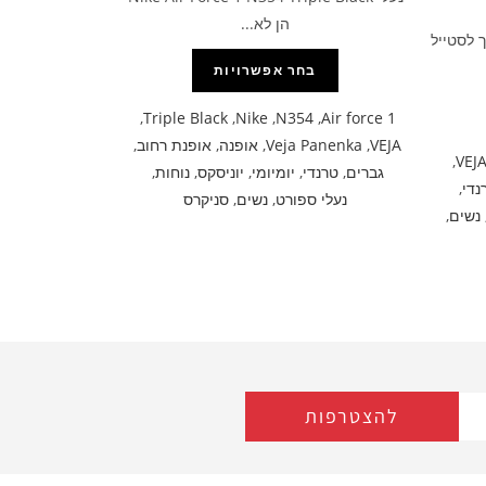
הן לא...
 לסטייל
בחר אפשרויות
,
Triple Black
,
Nike
,
N354
,
Air force 1
VEJA
,
Veja Panenka
,
אופנה
,
אופנת רחוב
,
,
VEJ
גברים
,
טרנדי
,
יומיומי
,
יוניסקס
,
נוחות
,
נדי
,
נעלי ספורט
,
נשים
,
סניקרס
נשים
,
להצטרפות