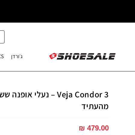
ג׳ורדן
CS
Veja Condor 3 – נעלי א
מהעתיד
₪
479.00