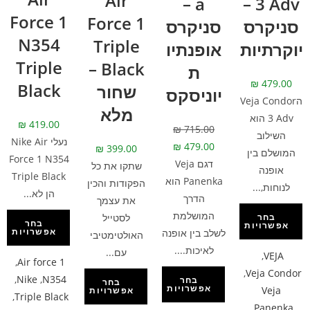
Air
a –
3 Adv –
Force 1
Force 1
סניקרס
סניקרס
N354
Triple
יוקרתיות
אופנתיו
Triple
Black –
ת
₪
479.00
Black
שחור
יוניסקס
הVeja Condor
מלא
3 Adv הוא
₪
419.00
₪
715.00
השילוב
נעלי Nike Air
₪
479.00
₪
399.00
המושלם בין
Force 1 N354
דגם Veja
שתקו את כל
אופנה
Triple Black
Panenka הוא
הפקודות והכין
לנוחות,...
הן לא...
הדרך
את עצמך
המושלמת
לסטייל
בחר
בחר
אפשרויות
אפשרויות
לשלב בין אופנה
האולטימטיבי
לאיכות....
עם...
,
VEJA
,
Air force 1
,
Veja Condor
,
Nike
,
N354
בחר
בחר
אפשרויות
Veja
אפשרויות
,
Triple Black
,
Panenka